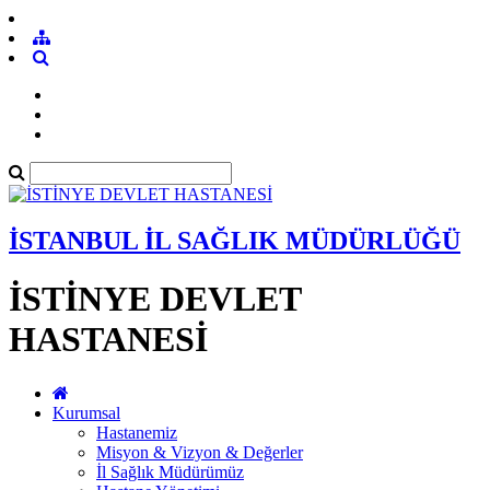
İSTANBUL İL SAĞLIK MÜDÜRLÜĞÜ
İSTİNYE DEVLET
HASTANESİ
Kurumsal
Hastanemiz
Misyon & Vizyon & Değerler
İl Sağlık Müdürümüz