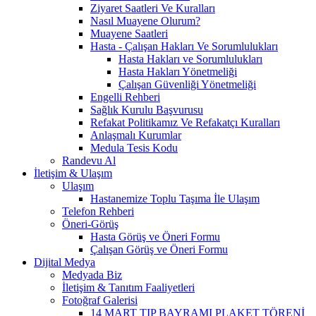
Ziyaret Saatleri Ve Kuralları
Nasıl Muayene Olurum?
Muayene Saatleri
Hasta - Çalışan Hakları Ve Sorumlulukları
Hasta Hakları ve Sorumlulukları
Hasta Hakları Yönetmeliği
Çalışan Güvenliği Yönetmeliği
Engelli Rehberi
Sağlık Kurulu Başvurusu
Refakat Politikamız Ve Refakatçı Kuralları
Anlaşmalı Kurumlar
Medula Tesis Kodu
Randevu Al
İletişim & Ulaşım
Ulaşım
Hastanemize Toplu Taşıma İle Ulaşım
Telefon Rehberi
Öneri-Görüş
Hasta Görüş ve Öneri Formu
Çalışan Görüş ve Öneri Formu
Dijital Medya
Medyada Biz
İletişim & Tanıtım Faaliyetleri
Fotoğraf Galerisi
14 MART TIP BAYRAMI PLAKET TÖRENİ