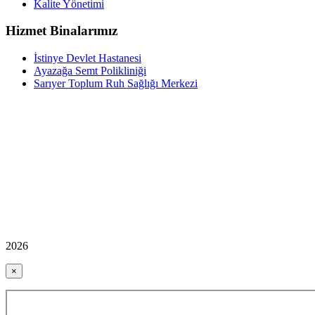
Kalite Yönetimi
Hizmet Binalarımız
İstinye Devlet Hastanesi
Ayazağa Semt Polikliniği
Sarıyer Toplum Ruh Sağlığı Merkezi
2026
×