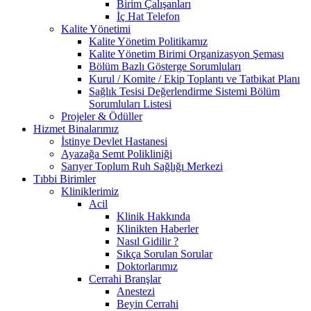
Birim Çalışanları
İç Hat Telefon
Kalite Yönetimi
Kalite Yönetim Politikamız
Kalite Yönetim Birimi Organizasyon Şeması
Bölüm Bazlı Gösterge Sorumluları
Kurul / Komite / Ekip Toplantı ve Tatbikat Planı
Sağlık Tesisi Değerlendirme Sistemi Bölüm
Sorumluları Listesi
Projeler & Ödüller
Hizmet Binalarımız
İstinye Devlet Hastanesi
Ayazağa Semt Polikliniği
Sarıyer Toplum Ruh Sağlığı Merkezi
Tıbbi Birimler
Kliniklerimiz
Acil
Klinik Hakkında
Klinikten Haberler
Nasıl Gidilir ?
Sıkça Sorulan Sorular
Doktorlarımız
Cerrahi Branşlar
Anestezi
Beyin Cerrahi