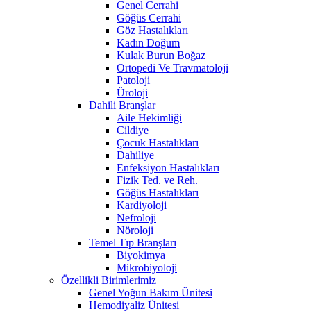
Genel Cerrahi
Göğüs Cerrahi
Göz Hastalıkları
Kadın Doğum
Kulak Burun Boğaz
Ortopedi Ve Travmatoloji
Patoloji
Üroloji
Dahili Branşlar
Aile Hekimliği
Cildiye
Çocuk Hastalıkları
Dahiliye
Enfeksiyon Hastalıkları
Fizik Ted. ve Reh.
Göğüs Hastalıkları
Kardiyoloji
Nefroloji
Nöroloji
Temel Tıp Branşları
Biyokimya
Mikrobiyoloji
Özellikli Birimlerimiz
Genel Yoğun Bakım Ünitesi
Hemodiyaliz Ünitesi