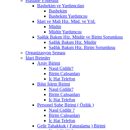
Hastane Yönetimi
Başhekim ve Yardımcıları
Başhekim
Başhekim Yardımcısı
İdari ve Mali Hiz. Müd. ve Yrd.
Müdür
Müdür Yardımcısı
Sağlık Bakım Hiz. Müdür ve Birim Sorumlusu
Sağlık Bakım Hiz. Müdür
Sağlık Bakım Hiz. Birim Sorumlusu
Organizasyon Şeması
İdari Birimler
Arşiv Birimi
Nasıl Gidilir?
Birim Çalışanları
İç Hat Telefon
Bilgi İşlem Birimi
Nasıl Gidilir?
Birim Çalışanları
İç Hat Telefon
Personel Şube Birimi ( Özlük )
Nasıl Gidilir ?
Birim Çalışanları
İç Hat Telefon
Gelir Tahakkuk ( Faturalama ) Birimi