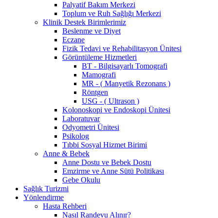
Palyatif Bakım Merkezi
Toplum ve Ruh Sağlığı Merkezi
Klinik Destek Birimlerimiz
Beslenme ve Diyet
Eczane
Fizik Tedavi ve Rehabilitasyon Ünitesi
Görüntüleme Hizmetleri
BT - Bilgisayarlı Tomografi
Mamografi
MR - ( Manyetik Rezonans )
Röntgen
USG - ( Ultrason )
Kolonoskopi ve Endoskopi Ünitesi
Laboratuvar
Odyometri Ünitesi
Psikolog
Tıbbi Sosyal Hizmet Birimi
Anne & Bebek
Anne Dostu ve Bebek Dostu
Emzirme ve Anne Sütü Politikası
Gebe Okulu
Sağlık Turizmi
Yönlendirme
Hasta Rehberi
Nasıl Randevu Alınır?